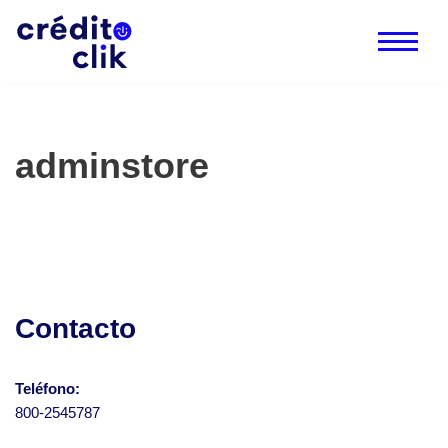
Saltar
al
contenido
adminstore
Contacto
Teléfono:
800-2545787