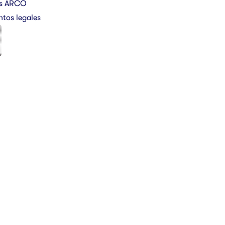
os ARCO
tos legales