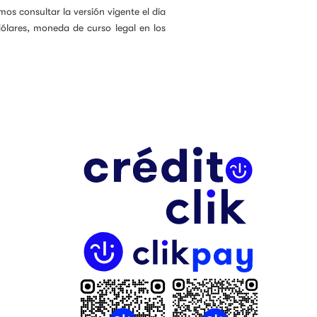
os consultar la versión vigente el día
ólares, moneda de curso legal en los